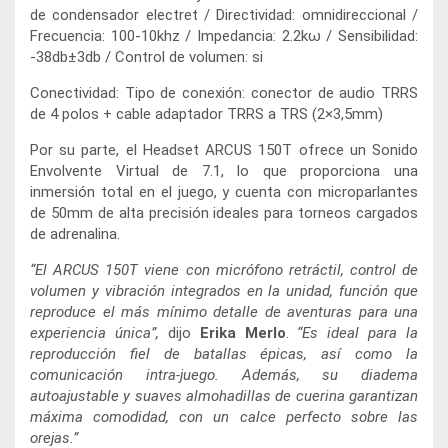
de condensador electret / Directividad: omnidireccional /
Frecuencia: 100-10khz / Impedancia: 2.2kω / Sensibilidad:
-38db±3db / Control de volumen: si
Conectividad: Tipo de conexión: conector de audio TRRS
de 4 polos + cable adaptador TRRS a TRS (2×3,5mm)
Por su parte, el Headset ARCUS 150T ofrece un Sonido
Envolvente Virtual de 7.1, lo que proporciona una
inmersión total en el juego, y cuenta con microparlantes
de 50mm de alta precisión ideales para torneos cargados
de adrenalina.
“El ARCUS 150T viene con micrófono retráctil, control de
volumen y vibración integrados en la unidad, función que
reproduce el más mínimo detalle de aventuras para una
experiencia única”,
dijo
Erika Merlo
.
“Es ideal para la
reproducción fiel de batallas épicas, así como la
comunicación intra-juego. Además, su diadema
autoajustable y suaves almohadillas de cuerina garantizan
máxima comodidad, con un calce perfecto sobre las
orejas.”