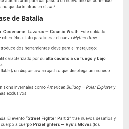
s se actualizarán para dar paso a un nuevo año de contenido.
 no quedarte atrás en el
rank
.
ase de Batalla
o
:
Codename: Lazarus — Cosmic Wrath
. Este soldado
ibernética, listo para liderar el nuevo
Mythic Draw
.
ntroduce dos herramientas clave para el metajuego:
átil caracterizado por su
alta cadencia de fuego y bajo
a.
flable), un dispositivo arrojadizo que despliega un muñeco
án skins invernales como
American Bulldog — Polar Explorer
y
as exclusivos.
núa. El evento
“Street Fighter Part 2”
trae nuevos desafíos y
a cuerpo a cuerpo
Prizefighters — Ryu’s Gloves
(los