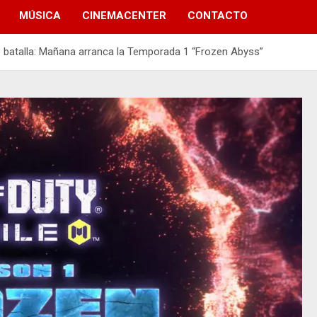
MÚSICA
CINEMACENTER
CONTACTO
e batalla: Mañana arranca la Temporada 1 “Frozen Abyss”