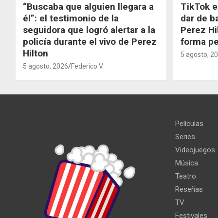
“Buscaba que alguien llegara a
TikTok e
él”: el testimonio de la
dar de b
seguidora que logró alertar a la
Perez Hi
policía durante el vivo de Perez
forma p
Hilton
5 agosto, 2
5 agosto, 2026
Federico V.
Películas
Series
Videojuegos
Música
Teatro
Reseñas
TV
Festivales