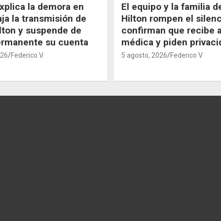
xplica la demora en
El equipo y la familia 
aja la transmisión de
Hilton rompen el silenc
lton y suspende de
confirman que recibe 
ermanente su cuenta
médica y piden privaci
026
Federico V.
5 agosto, 2026
Federico V.