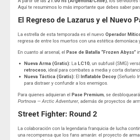
A partir de las
21:00 hs (Argentina/Chile)
, los servidore
Aquí te resumimos lo más importante que debes saber para
El Regreso de Lazarus y el Nuevo P
La estrella de esta temporada es el nuevo
Operador Mític
regresa de entre los muertos con una estética demoníaca y c
En cuanto al arsenal, el
Pase de Batalla “Frozen Abyss”
i
Nueva Arma (Gratis):
La
LC10
, un subfusil (SMG) vers
retroceso
, ideal para combates a media y corta distanci
Nueva Táctica (Gratis):
El
Inflatable Decoy
(Señuelo In
para distraer y confundir a los enemigos.
Para quienes adquieran el
Pase Premium
, se desbloquear
Portnova — Arctic Adventurer
, además de proyectos de arm
Street Fighter: Round 2
La colaboración con la legendaria franquicia de lucha conti
una recompensa que los fans amarán: el proyecto de arm