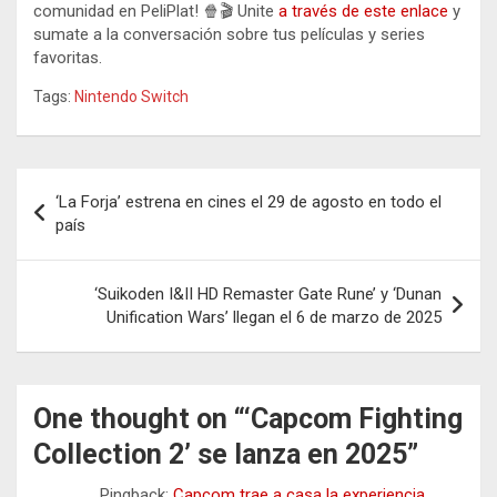
comunidad en PeliPlat! 🍿🎬 Unite
a través de este enlace
y
sumate a la conversación sobre tus películas y series
favoritas.
Tags:
Nintendo Switch
Navegación
‘La Forja’ estrena en cines el 29 de agosto en todo el
de
país
entradas
‘Suikoden I&II HD Remaster Gate Rune’ y ‘Dunan
Unification Wars’ llegan el 6 de marzo de 2025
One thought on “
‘Capcom Fighting
Collection 2’ se lanza en 2025
”
Pingback:
Capcom trae a casa la experiencia