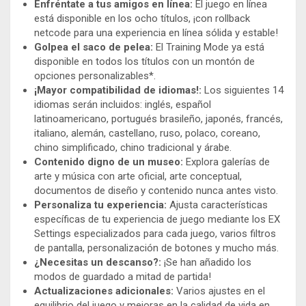
Enfréntate a tus amigos en línea:
El juego en línea
está disponible en los ocho títulos, ¡con rollback
netcode para una experiencia en línea sólida y estable!
Golpea el saco de pelea:
El Training Mode ya está
disponible en todos los títulos con un montón de
opciones personalizables*.
¡Mayor compatibilidad de idiomas!:
Los siguientes 14
idiomas serán incluidos: inglés, español
latinoamericano, portugués brasileño, japonés, francés,
italiano, alemán, castellano, ruso, polaco, coreano,
chino simplificado, chino tradicional y árabe.
Contenido digno de un museo:
Explora galerías de
arte y música con arte oficial, arte conceptual,
documentos de diseño y contenido nunca antes visto.
Personaliza tu experiencia:
Ajusta características
específicas de tu experiencia de juego mediante los EX
Settings especializados para cada juego, varios filtros
de pantalla, personalización de botones y mucho más.
¿Necesitas un descanso?:
¡Se han añadido los
modos de guardado a mitad de partida!
Actualizaciones adicionales:
Varios ajustes en el
equilibrio del juego y mejoras en la calidad de vida en