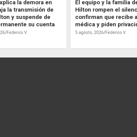
xplica la demora en
El equipo y la familia 
aja la transmisión de
Hilton rompen el silenc
lton y suspende de
confirman que recibe 
ermanente su cuenta
médica y piden privaci
026
Federico V.
5 agosto, 2026
Federico V.