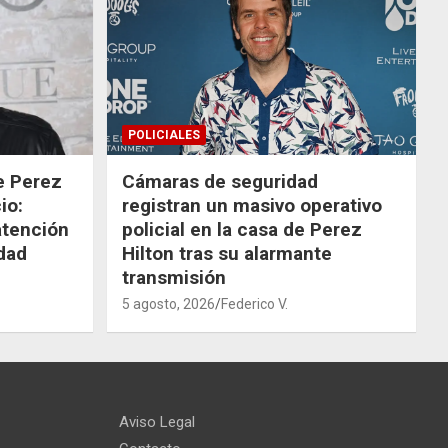
POLICIALES
de Perez
Cámaras de seguridad
io:
registran un masivo operativo
atención
policial en la casa de Perez
dad
Hilton tras su alarmante
transmisión
5 agosto, 2026
Federico V.
Aviso Legal