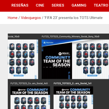
RESEÑAS
CINE
SERIES
GAMING
TEATRO
Home
Videojuegos
‘FIFA 23’ presenta los TOTS Ultimate