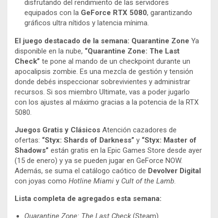
disfrutando del rendimiento de las servidores
equipados con la
GeForce RTX 5080
, garantizando
gráficos ultra nítidos y latencia mínima.
El juego destacado de la semana: Quarantine Zone
Ya
disponible en la nube,
“Quarantine Zone: The Last
Check”
te pone al mando de un checkpoint durante un
apocalipsis zombie. Es una mezcla de gestión y tensión
donde debés inspeccionar sobrevivientes y administrar
recursos. Si sos miembro Ultimate, vas a poder jugarlo
con los ajustes al máximo gracias a la potencia de la RTX
5080.
Juegos Gratis y Clásicos
Atención cazadores de
ofertas:
“Styx: Shards of Darkness”
y
“Styx: Master of
Shadows”
están gratis en la Epic Games Store desde ayer
(15 de enero) y ya se pueden jugar en GeForce NOW.
Además, se suma el catálogo caótico de
Devolver Digital
con joyas como
Hotline Miami
y
Cult of the Lamb
.
Lista completa de agregados esta semana:
Quarantine Zone: The Last Check
(Steam)