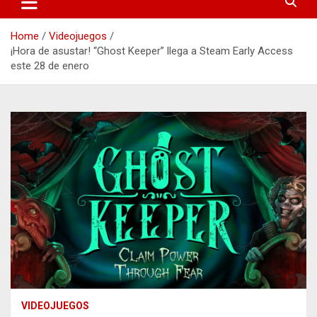
Home
Videojuegos
¡Hora de asustar! “Ghost Keeper” llega a Steam Early Access
este 28 de enero
VIDEOJUEGOS