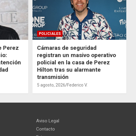
POLICIALES
de Perez
Cámaras de seguridad
io:
registran un masivo operativo
atención
policial en la casa de Perez
dad
Hilton tras su alarmante
transmisión
5 agosto, 2026
Federico V.
Aviso Legal
Contacto