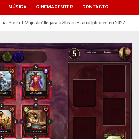
MÚSICA
CINEMACENTER
CONTACTO
ria: Soul of Majestic’ llegará a Steam y smartphones en 2022