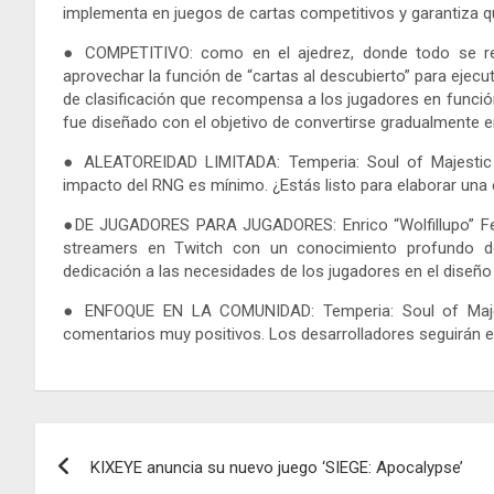
implementa en juegos de cartas competitivos y garantiza qu
● COMPETITIVO: como en el ajedrez, donde todo se rev
aprovechar la función de “cartas al descubierto” para ejecut
de clasificación que recompensa a los jugadores en funció
fue diseñado con el objetivo de convertirse gradualmente e
● ALEATOREIDAD LIMITADA: Temperia: Soul of Majestic es
impacto del RNG es mínimo. ¿Estás listo para elaborar una 
●DE JUGADORES PARA JUGADORES: Enrico “Wolfillupo” Fed
streamers en Twitch con un conocimiento profundo d
dedicación a las necesidades de los jugadores en el diseño
● ENFOQUE EN LA COMUNIDAD: Temperia: Soul of Majest
comentarios muy positivos. Los desarrolladores seguirán 
Navegación
KIXEYE anuncia su nuevo juego ‘SIEGE: Apocalypse’
de