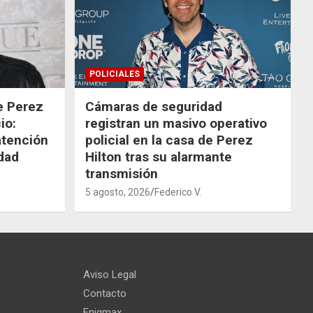
POLICIALES
de Perez
Cámaras de seguridad
io:
registran un masivo operativo
atención
policial en la casa de Perez
dad
Hilton tras su alarmante
transmisión
5 agosto, 2026
Federico V.
Aviso Legal
Contacto
Enigmax