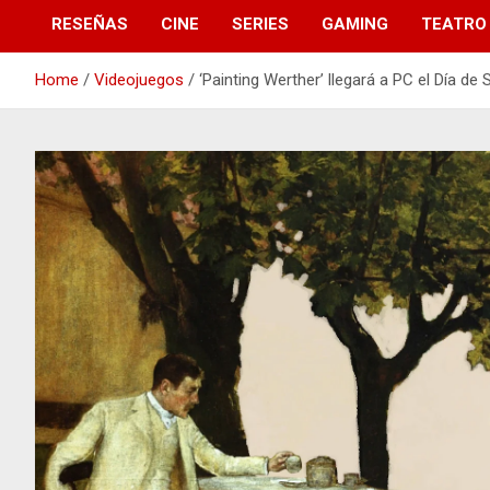
RESEÑAS
CINE
SERIES
GAMING
TEATRO
Home
Videojuegos
‘Painting Werther’ llegará a PC el Día de 