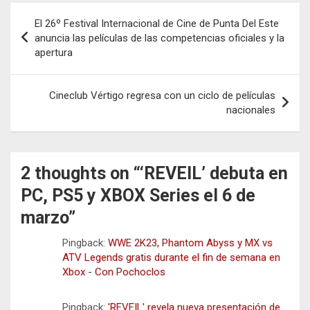
Navegación
El 26º Festival Internacional de Cine de Punta Del Este
de
anuncia las películas de las competencias oficiales y la
apertura
entradas
Cineclub Vértigo regresa con un ciclo de películas
nacionales
2 thoughts on “
‘REVEIL’ debuta en
PC, PS5 y XBOX Series el 6 de
marzo
”
Pingback:
WWE 2K23, Phantom Abyss y MX vs
ATV Legends gratis durante el fin de semana en
Xbox - Con Pochoclos
Pingback:
'REVEIL' revela nueva presentación de