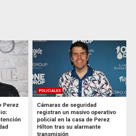
POLICIALES
de Perez
Cámaras de seguridad
io:
registran un masivo operativo
atención
policial en la casa de Perez
dad
Hilton tras su alarmante
transmisión