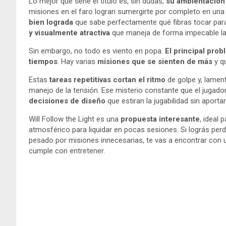
Lo mejor que tiene el título es, sin dudas,
su ambientación 
misiones en el faro logran sumergirte por completo en un
bien lograda
que sabe perfectamente qué fibras tocar par
y visualmente atractiva
que maneja de forma impecable la
Sin embargo, no todo es viento en popa.
El principal pro
tiempos
. Hay varias
misiones que se sienten de más
y qu
Estas
tareas repetitivas cortan el ritmo
de golpe y, lamen
manejo de la tensión. Ese misterio constante que el jugador 
decisiones de diseño
que estiran la jugabilidad sin aportar
Will Follow the Light es una
propuesta interesante
, ideal 
atmosférico para liquidar en pocas sesiones. Si lográs pe
pesado por misiones innecesarias, te vas a encontrar con
cumple con entretener.