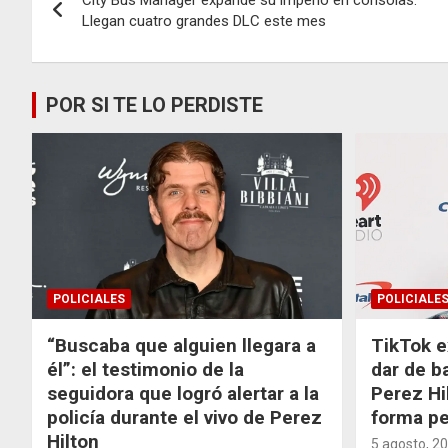
City Bus Manager expande su imperio en consolas:
de
Llegan cuatro grandes DLC este mes
entradas
POR SI TE LO PERDISTE
POLICIALES
POLICIALE
“Buscaba que alguien llegara a
TikTok e
él”: el testimonio de la
dar de b
seguidora que logró alertar a la
Perez Hi
policía durante el vivo de Perez
forma p
Hilton
5 agosto, 2