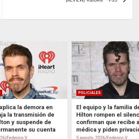
[REVIEW] ‘KIBORG’ – PS5
S
POLICIALES
xplica la demora en
El equipo y la familia 
aja la transmisión de
Hilton rompen el silenc
lton y suspende de
confirman que recibe 
ermanente su cuenta
médica y piden privaci
026
Federico V.
5 agosto, 2026
Federico V.