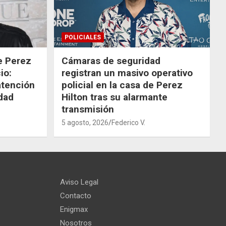
POLICIALES
de Perez
Cámaras de seguridad
io:
registran un masivo operativo
atención
policial en la casa de Perez
dad
Hilton tras su alarmante
transmisión
5 agosto, 2026
Federico V.
Aviso Legal
Contacto
Enigmax
Nosotros