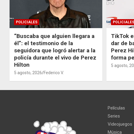
POLICIALES
POLICIALE
“Buscaba que alguien llegara a
TikTok e
él”: el testimonio de la
dar de b
seguidora que logró alertar a la
Perez Hi
policía durante el vivo de Perez
forma p
Hilton
5 agosto, 2
5 agosto, 2026
Federico V.
Películas
Series
Videojuegos
Música