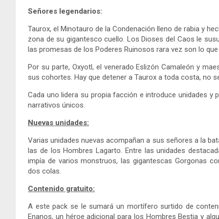
Señores legendarios:
Taurox, el Minotauro de la Condenación lleno de rabia y hec
zona de su gigantesco cuello. Los Dioses del Caos le susur
las promesas de los Poderes Ruinosos rara vez son lo qu
Por su parte, Oxyotl, el venerado Eslizón Camaleón y maes
sus cohortes. Hay que detener a Taurox a toda costa, no 
Cada uno lidera su propia facción e introduce unidades y
narrativos únicos.
Nuevas unidades:
Varias unidades nuevas acompañan a sus señores a la batal
las de los Hombres Lagarto. Entre las unidades destacad
impía de varios monstruos, las gigantescas Gorgonas co
dos colas.
Contenido gratuito:
A este pack se le sumará un mortífero surtido de conteni
Enanos, un héroe adicional para los Hombres Bestia y alg