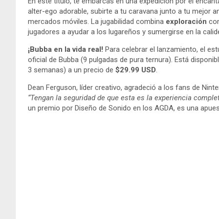
En este título, te embarcás en una expedición por el encan
alter-ego adorable, subirte a tu caravana junto a tu mejor 
mercados móviles. La jugabilidad combina
exploración
co
jugadores a ayudar a los lugareños y sumergirse en la cali
¡Bubba en la vida real!
Para celebrar el lanzamiento, el e
oficial de Bubba (9 pulgadas de pura ternura). Está disponi
3 semanas) a un precio de
$29.99 USD
.
Dean Ferguson, líder creativo, agradeció a los fans de Nint
“Tengan la seguridad de que esta es la experiencia comple
un premio por Diseño de Sonido en los AGDA, es una apues