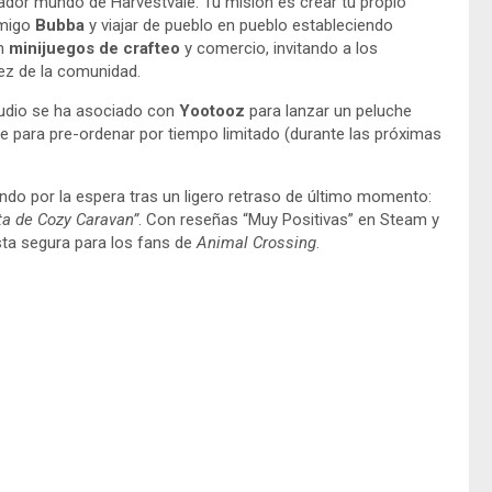
tador mundo de Harvestvale. Tu misión es crear tu propio
amigo
Bubba
y viajar de pueblo en pueblo estableciendo
n
minijuegos de crafteo
y comercio, invitando a los
dez de la comunidad.
studio se ha asociado con
Yootooz
para lanzar un peluche
ble para pre-ordenar por tiempo limitado (durante las próximas
endo por la espera tras un ligero retraso de último momento:
ta de Cozy Caravan”
. Con reseñas “Muy Positivas” en Steam y
ta segura para los fans de
Animal Crossing
.