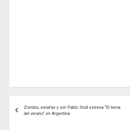
Navegación
Zombis, estafas y sol: Pablo Stoll estrena “El tema
de
del verano” en Argentina
entradas