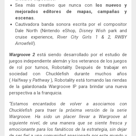
Sea más creativo que nunca con
los nuevos y
mejorados editores de mapas, campañas y
escenas.
Cautivadora banda sonora escrita por el compositor
Dale North (Nintendo eShop,
Disney Wish
park and
cruise experience,
River City Girls 1 & 2, RWBY
Arrowfell
).
Wargroove
2
está siendo desarrollado por el estudio de
juegos independiente alemán y los veteranos de los juegos
de rol por turnos, Robotality. Después de trabajar en
sociedad con Chucklefish durante muchos años
(
Halfway
y
Pathway
), Robotality está tomando las riendas
de la galardonada Wargroove IP para brindar una nueva
perspectiva a la franquicia.
“Estamos encantados de volver a asociarnos con
Chucklefish para traer la próxima versión de la serie
Wargroove. Ha sido un placer llevar a Wargroove al
siguiente nivel, de una manera que se siente fresca y
emocionante para los fanáticos de la estrategia, sin dejar
de ser fiel a una comunidad apasionada por este mundo y