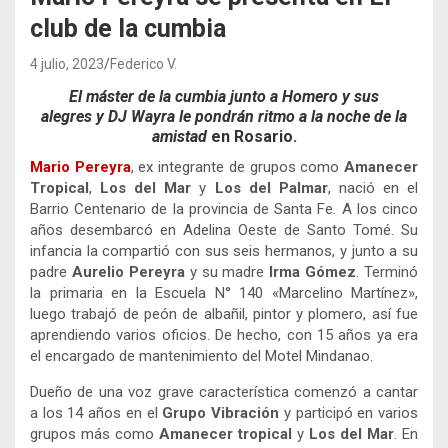
club de la cumbia
4 julio, 2023
Federico V.
El máster de la cumbia junto a
Homero y sus
alegres
y
DJ Wayra
le pondrán ritmo a la noche de la
amistad
en Rosario.
Mario Pereyra
, ex integrante de grupos como
Amanecer
Tropical
,
Los del Mar
y
Los del Palmar
, nació en el
Barrio Centenario de la provincia de Santa Fe. A los cinco
años desembarcó en Adelina Oeste de Santo Tomé. Su
infancia la compartió con sus seis hermanos, y junto a su
padre
Aurelio Pereyra
y su madre
Irma Gómez
. Terminó
la primaria en la Escuela N° 140 «Marcelino Martínez»,
luego trabajó de peón de albañil, pintor y plomero, así fue
aprendiendo varios oficios. De hecho, con 15 años ya era
el encargado de mantenimiento del Motel Mindanao.
Dueño de una voz grave característica comenzó a cantar
a los 14 años en el
Grupo Vibración
y participó en varios
grupos más como
Amanecer tropical
y
Los del Mar
. En