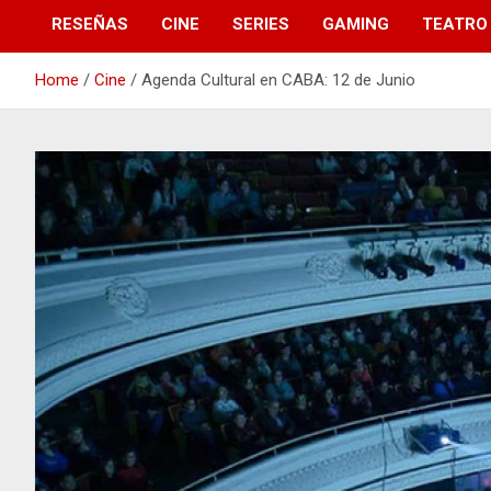
RESEÑAS
CINE
SERIES
GAMING
TEATRO
Home
Cine
Agenda Cultural en CABA: 12 de Junio