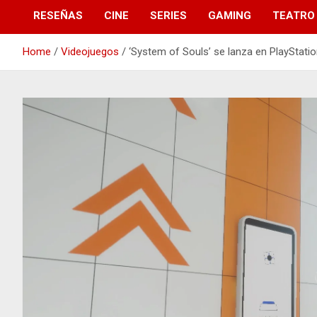
RESEÑAS
CINE
SERIES
GAMING
TEATRO
Home
Videojuegos
‘System of Souls’ se lanza en PlayStati