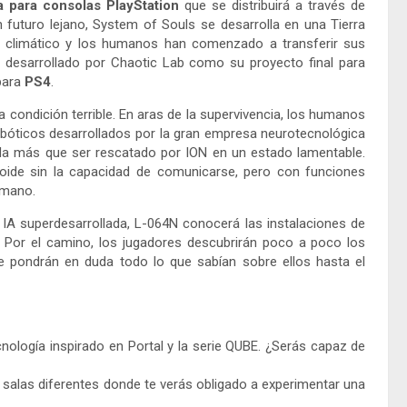
ca para consolas PlayStation
que se distribuirá a través de
futuro lejano, System of Souls se desarrolla en una Tierra
io climático y los humanos han comenzado a transferir sus
o, desarrollado por Chaotic Lab como su proyecto final para
para
PS4
.
 condición terrible. En aras de la supervivencia, los humanos
obóticos desarrollados por la gran empresa neurotecnológica
da más que ser rescatado por ION en un estado lamentable.
ide sin la capacidad de comunicarse, pero con funciones
umano.
a IA superdesarrollada, L-064N conocerá las instalaciones de
. Por el camino, los jugadores descubrirán poco a poco los
e pondrán en duda todo lo que sabían sobre ellos hasta el
cnología inspirado en Portal y la serie QUBE. ¿Serás capaz de
 salas diferentes donde te verás obligado a experimentar una