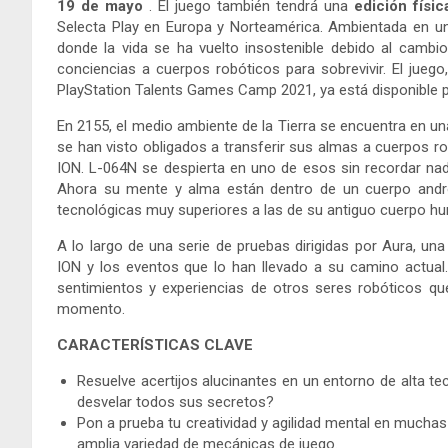
19 de mayo
. El juego también tendrá una
edición físi
Selecta Play en Europa y Norteamérica. Ambientada en un 
donde la vida se ha vuelto insostenible debido al camb
conciencias a cuerpos robóticos para sobrevivir. El jueg
PlayStation Talents Games Camp 2021, ya está disponible 
En 2155, el medio ambiente de la Tierra se encuentra en una
se han visto obligados a transferir sus almas a cuerpos r
ION. L-064N se despierta en uno de esos sin recordar na
Ahora su mente y alma están dentro de un cuerpo andro
tecnológicas muy superiores a las de su antiguo cuerpo h
A lo largo de una serie de pruebas dirigidas por Aura, un
ION y los eventos que lo han llevado a su camino actual
sentimientos y experiencias de otros seres robóticos qu
momento.
CARACTERÍSTICAS CLAVE
Resuelve acertijos alucinantes en un entorno de alta te
desvelar todos sus secretos?
Pon a prueba tu creatividad y agilidad mental en muchas
amplia variedad de mecánicas de juego.